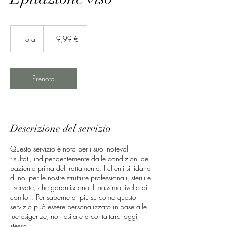
19,99
euro
1 ora
1
19,99 €
o
r
Prenota
Descrizione del servizio
Questo servizio è noto per i suoi notevoli
risultati, indipendentemente dalle condizioni del
paziente prima del trattamento. I clienti si fidano
di noi per le nostre strutture professionali, sterili e
riservate, che garantiscono il massimo livello di
comfort. Per saperne di più su come questo
servizio può essere personalizzato in base alle
tue esigenze, non esitare a contattarci oggi
stesso.